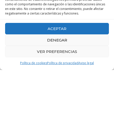
como el comportamiento de navegación o las identificaciones únicas
en este sitio. No consentir o retirar el consentimiento, puede afectar
negativamente a ciertas características y funciones.
ACEPTAR
1,580
+
DENEGAR
Clientes felices
VER PREFERENCIAS
Política de cookies
Política de privacidad
Aviso legal
20
+
Años de experiencia